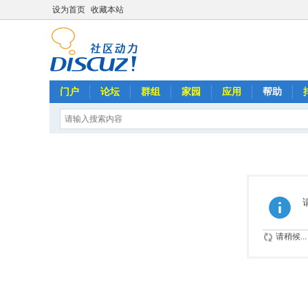
设为首页
收藏本站
门户
论坛
群组
家园
应用
帮助
请稍候...