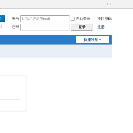
切
换
账号
自动登录
找回密码
到
宽
始
密码
注册
登录
版
快捷导航