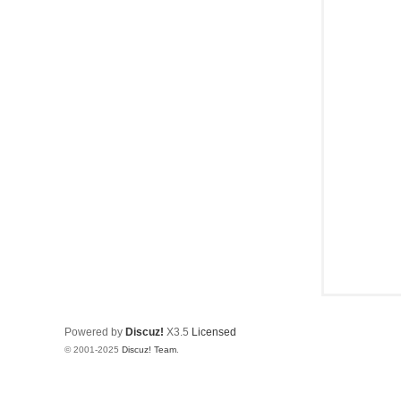
樂
部
Powered by
Discuz!
X3.5
Licensed
© 2001-2025
Discuz! Team
.