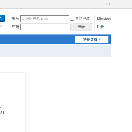
切
换
账号
自动登录
找回密码
到
宽
始
密码
注册
登录
版
快捷导航
0
:31