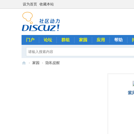
设为首页
收藏本站
门户
论坛
群组
家园
应用
帮助
›
家园
›
隐私提醒
劉
文
正
紫
全
球
歌
迷
俱