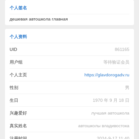
个人签名
дешевая автошкола главная
个人资料
UID
861165
用户组
等待验证会员
个人主页
https://glavdorogadv.ru
性别
男
生日
1970 年 9 月 18 日
兴趣爱好
лучшая автошкола
真实姓名
автошколы владивостока
注册时间
2024-9-17 11:40