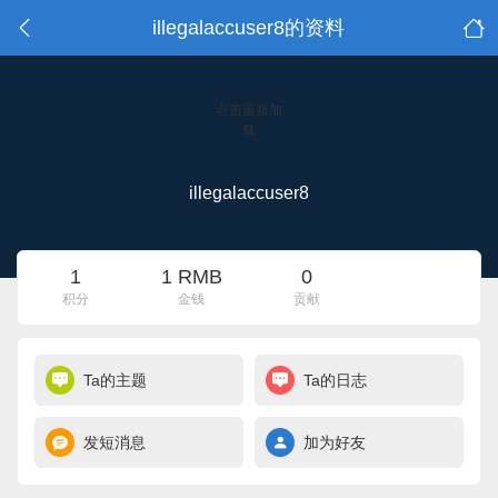
illegalaccuser8的资料
点击重新加
载
illegalaccuser8
1
1 RMB
0
积分
金钱
贡献
Ta的主题
Ta的日志
发短消息
加为好友