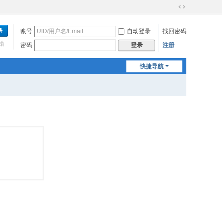
切
换
账号
自动登录
找回密码
到
宽
始
密码
注册
登录
版
快捷导航