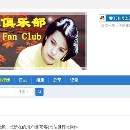
只需一步，快速开
排行榜
日志
相册
分享
记录
搜索
搜
索
抱歉，您所在的用户组(游客)无法进行此操作