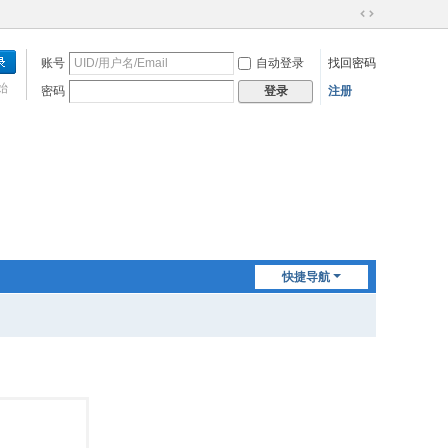
切
换
账号
自动登录
找回密码
到
宽
始
密码
注册
登录
版
快捷导航