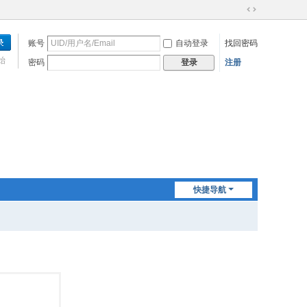
切
换
账号
自动登录
找回密码
到
宽
始
密码
注册
登录
版
快捷导航