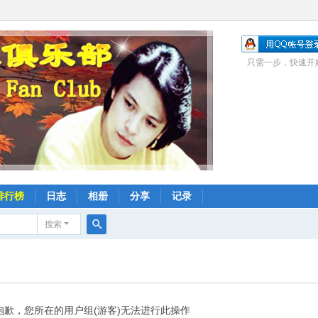
只需一步，快速开
排行榜
日志
相册
分享
记录
搜索
搜
索
抱歉，您所在的用户组(游客)无法进行此操作