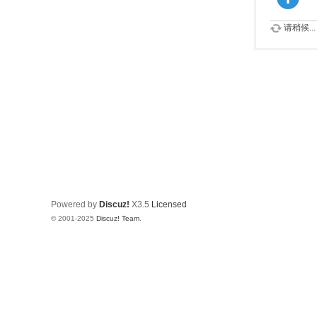
请稍候...
Powered by
Discuz!
X3.5
Licensed
© 2001-2025
Discuz! Team
.