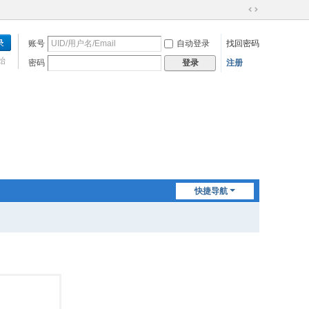
切
换
账号
自动登录
找回密码
到
宽
始
密码
注册
登录
版
快捷导航