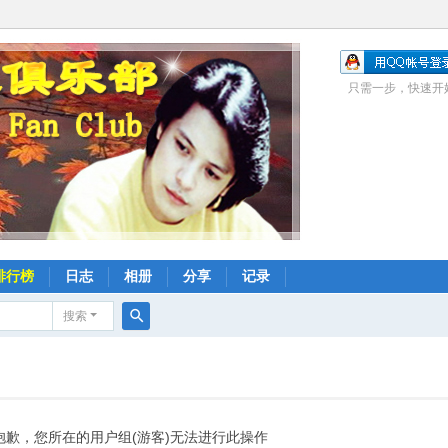
只需一步，快速开
排行榜
日志
相册
分享
记录
搜索
搜
索
抱歉，您所在的用户组(游客)无法进行此操作