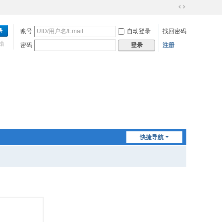
切
换
账号
自动登录
找回密码
到
宽
始
密码
注册
登录
版
快捷导航