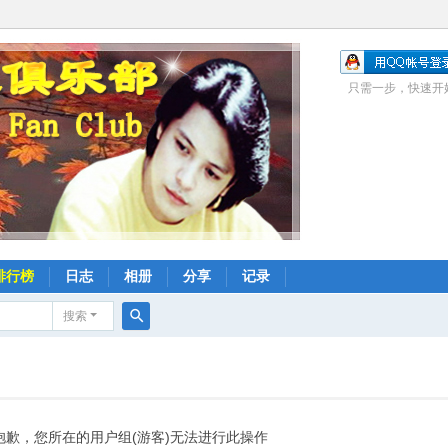
只需一步，快速开
排行榜
日志
相册
分享
记录
搜索
搜
索
抱歉，您所在的用户组(游客)无法进行此操作