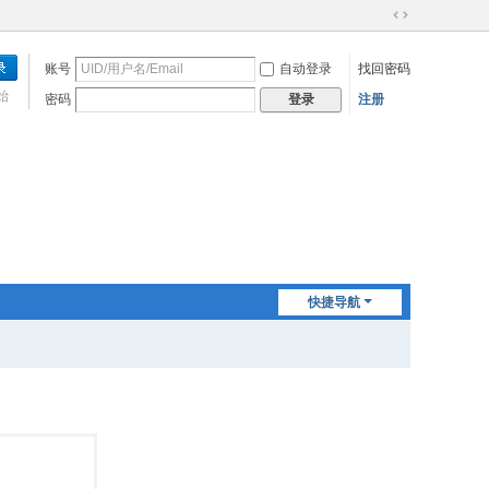
切
换
账号
自动登录
找回密码
到
宽
始
密码
注册
登录
版
快捷导航