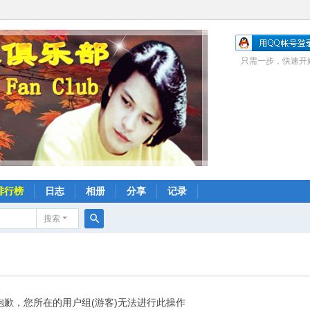
只需一步，快速开
排行榜
日志
相册
分享
记录
搜索
搜
索
抱歉，您所在的用户组(游客)无法进行此操作