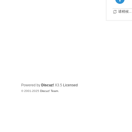
请稍候...
Powered by
Discuz!
X3.5
Licensed
© 2001-2025
Discuz! Team
.