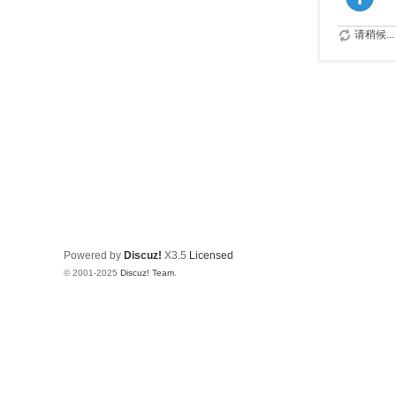
请稍候...
Powered by
Discuz!
X3.5
Licensed
© 2001-2025
Discuz! Team
.