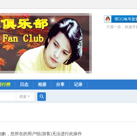
只需一步，快速开
排行榜
日志
相册
分享
记录
搜索
搜
索
抱歉，您所在的用户组(游客)无法进行此操作