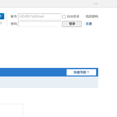
切
换
账号
自动登录
找回密码
到
宽
始
密码
注册
登录
版
快捷导航