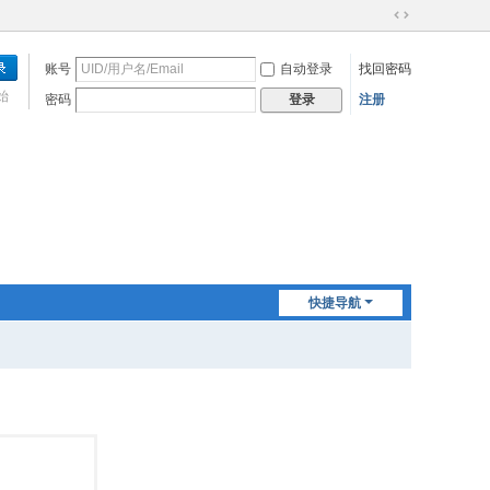
切
换
账号
自动登录
找回密码
到
宽
始
密码
注册
登录
版
快捷导航