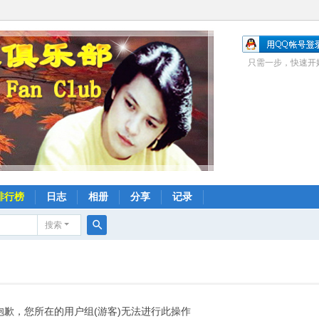
只需一步，快速开
排行榜
日志
相册
分享
记录
搜索
搜
索
抱歉，您所在的用户组(游客)无法进行此操作