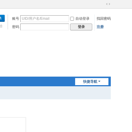
切
换
账号
自动登录
找回密码
到
宽
始
密码
注册
登录
版
快捷导航