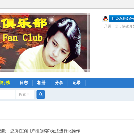
只需一步，快速开
排行榜
日志
相册
分享
记录
搜索
搜
索
抱歉，您所在的用户组(游客)无法进行此操作