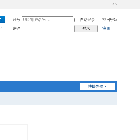
切
换
账号
自动登录
找回密码
到
宽
始
密码
注册
登录
版
快捷导航