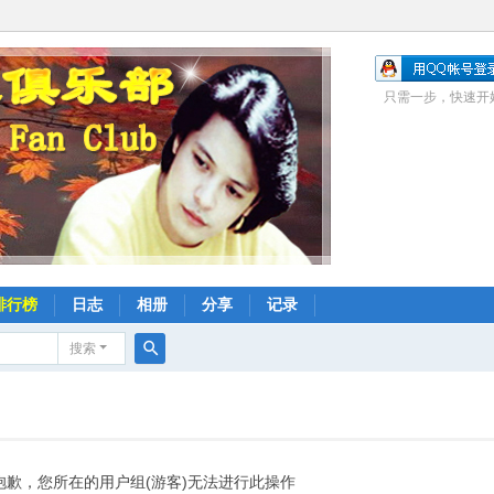
只需一步，快速开
排行榜
日志
相册
分享
记录
搜索
搜
索
抱歉，您所在的用户组(游客)无法进行此操作