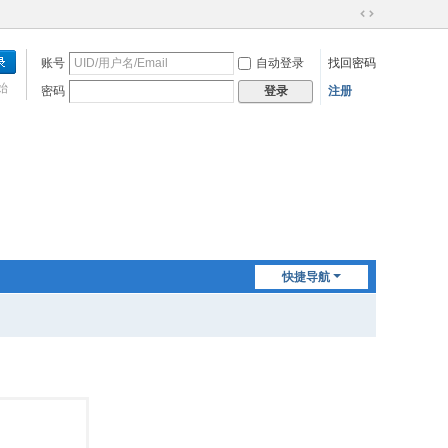
切
换
账号
自动登录
找回密码
到
宽
始
密码
注册
登录
版
快捷导航