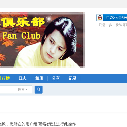
只需一步，快速开
排行榜
日志
相册
分享
记录
搜索
搜
索
抱歉，您所在的用户组(游客)无法进行此操作