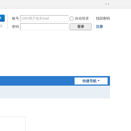
切
换
账号
自动登录
找回密码
到
宽
始
密码
注册
登录
版
快捷导航