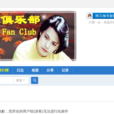
只需一步，快速开
排行榜
日志
相册
分享
记录
搜索
搜
索
抱歉，您所在的用户组(游客)无法进行此操作