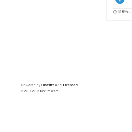
请稍候...
Powered by
Discuz!
X3.5
Licensed
© 2001-2025
Discuz! Team
.