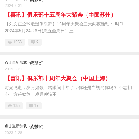
2024-3-31
【喜讯】俱乐部十五周年大聚会（中国苏州）
【刘文正全球歌迷俱乐部】15周年大聚会三天两夜活动： 时间：
2024年5月24-26日(周五至周日）三 ...
1553
9
点击重新加载
紫梦幻
2019-3-21
【喜讯】俱乐部十周年大聚会（中国上海）
时光飞逝，岁月如歌，转眼间十年了，你还是当初的你吗？ 不忘初
心，方得始终！岁月冲洗不 ...
135
17
点击重新加载
紫梦幻
2023-5-28