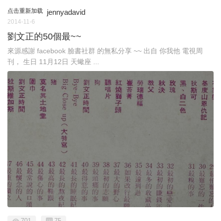
点击重新加载
jennyadavid
2014-11-6
劉文正的50個最~~
來源感謝 facebook 臉書社群 的無私分享 ~~ 出自 你我他 電視周
刊， 生日 11月12日 天蠍座 ...
701
75