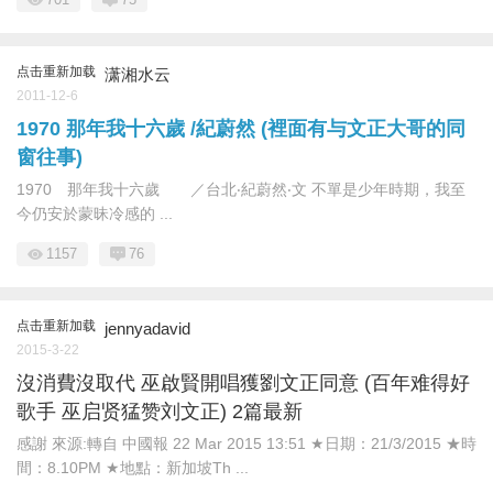
点击重新加载
潇湘水云
2011-12-6
1970 那年我十六歲 /紀蔚然 (裡面有与文正大哥的同
窗往事)
1970 那年我十六歲 ／台北‧紀蔚然‧文 不單是少年時期，我至
今仍安於蒙昧冷感的 ...
1157
76
点击重新加载
jennyadavid
2015-3-22
沒消費沒取代 巫啟賢開唱獲劉文正同意 (百年难得好
歌手 巫启贤猛赞刘文正) 2篇最新
感謝 來源:轉自 中國報 22 Mar 2015 13:51 ★日期：21/3/2015 ★時
間：8.10PM ★地點：新加坡Th ...