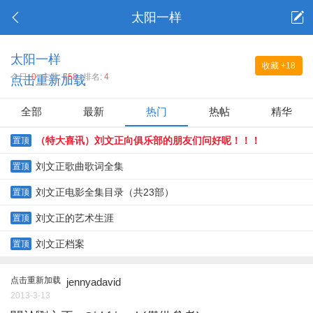
太阳一样
太阳一样
收藏
+18
今日:
0
主题:
758
排名:
4
点击重新加载
全部
最新
热门
热帖
精华
（特大喜讯）刘文正向俱乐部的朋友们问好呢！！！
置顶
刘文正歌曲歌词全集
置顶
刘文正电影全集目录（共23部）
置顶
刘文正的艺术生涯
置顶
刘文正档案
置顶
点击重新加载
jennyadavid
2013-3-13