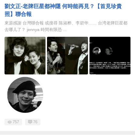
劉文正-老牌巨星都神隱 何時能再見？【首見珍貴
照】聯合報
來源感謝 台灣聯合報 或搜尋 陈淑桦、李碧华…… 台湾老牌巨星都
去哪儿了？ jennya 時間有限恐 ...
757
76