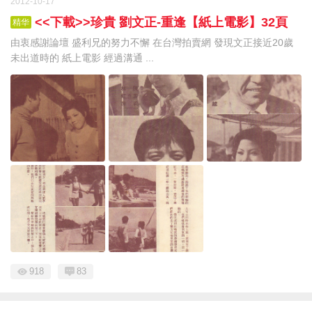
2012-10-17
<<下載>>珍貴 劉文正-重逢【紙上電影】32頁
精华
由衷感謝論壇 盛利兄的努力不懈 在台灣拍賣網 發現文正接近20歲
未出道時的 紙上電影 經過溝通 ...
918
83