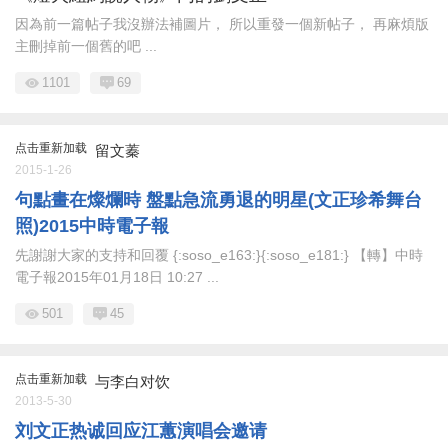
因為前一篇帖子我沒辦法補圖片， 所以重發一個新帖子， 再麻煩版
主刪掉前一個舊的吧 ...
1101
69
点击重新加载
留文蓁
2015-1-26
句點畫在燦爛時 盤點急流勇退的明星(文正珍希舞台
照)2015中時電子報
先謝謝大家的支持和回覆 {:soso_e163:}{:soso_e181:} 【轉】中時
電子報2015年01月18日 10:27 ...
501
45
点击重新加载
与李白对饮
2013-5-30
刘文正热诚回应江蕙演唱会邀请