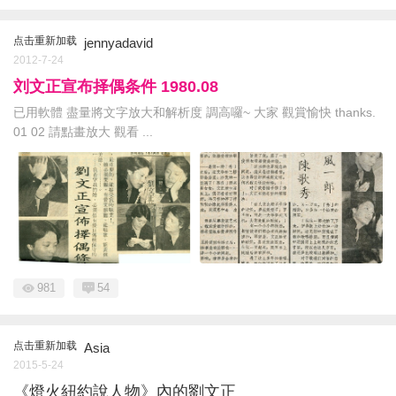
点击重新加载
jennyadavid
2012-7-24
刘文正宣布择偶条件 1980.08
已用軟體 盡量將文字放大和解析度 調高囉~ 大家 觀賞愉快 thanks.
01 02 請點畫放大 觀看 ...
981
54
点击重新加载
Asia
2015-5-24
《燈火紐約說人物》內的劉文正