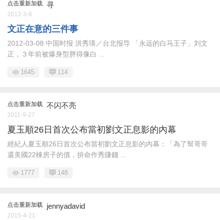
点击重新加载
寻
2012-3-8
文正在意的三件事
2012-03-08 中国时报 洪秀瑛／台北报导 「永远的白马王子」刘文
正，３年前被爆身型胖得像白 ...
1645
114
点击重新加载
不闪不亮
2011-9-27
夏玉順26日首次公布當初劉文正息影的內幕
經紀人夏玉順26日首次公布當初劉文正息影的內幕：「為了幫哥哥
還美國22棟房子的債，拚命作秀賺錢 ...
1777
148
点击重新加载
jennyadavid
2015-4-21