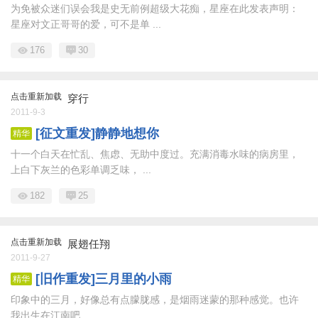
为免被众迷们误会我是史无前例超级大花痴，星座在此发表声明：
星座对文正哥哥的爱，可不是单 ...
176
30
点击重新加载
穿行
2011-9-3
[征文重发]静静地想你
精华
十一个白天在忙乱、焦虑、无助中度过。充满消毒水味的病房里，
上白下灰兰的色彩单调乏味， ...
182
25
点击重新加载
展翅任翔
2011-9-27
[旧作重发]三月里的小雨
精华
印象中的三月，好像总有点朦胧感，是烟雨迷蒙的那种感觉。也许
我出生在江南吧 ...