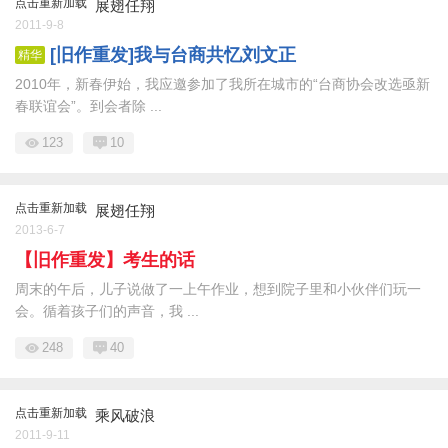
点击重新加载
展翅任翔
2011-9-8
[旧作重发]我与台商共忆刘文正
精华
2010年，新春伊始，我应邀参加了我所在城市的“台商协会改选亟新
春联谊会”。到会者除 ...
123
10
点击重新加载
展翅任翔
2013-6-7
【旧作重发】考生的话
周末的午后，儿子说做了一上午作业，想到院子里和小伙伴们玩一
会。循着孩子们的声音，我 ...
248
40
点击重新加载
乘风破浪
2011-9-11