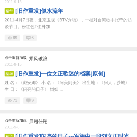
2011-9-13
[旧作重发]似水流年
精华
2011-4月7日夜，北京卫视《BTV秀场》，一档对台湾歌手张帝的访
谈节目。粉红色T恤外加 ...
69
6
点击重新加载
乘风破浪
2011-9-15
[旧作重发]一位文正歌迷的档案[原创]
精华
姓 名：《戴安娜》 小 名：《阿美阿美》 出生地：《归人，沙城》
生 日：《闪亮的日子》 婚姻 ...
71
9
点击重新加载
展翅任翔
2011-9-8
[旧作重发]闪亮的日子---军旅中一段刘文正时光
精华