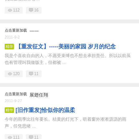
112
16
点击重新加载
一一
2011-9-2
【重发征文】-----美丽的家园 岁月的纪念
精华
我是个喜欢自由的人，不愿受束缚也不想去承担责任。所以以前虽
也有管理叫我做版主，但都被 ...
120
11
点击重新加载
展翅任翔
2011-9-27
[旧作重发]恰似你的温柔
精华
今年的雨季比往年要长。桔黄的灯光下，听着窗外淅淅沥沥的雨
声，任凭思绪 ...
111
11