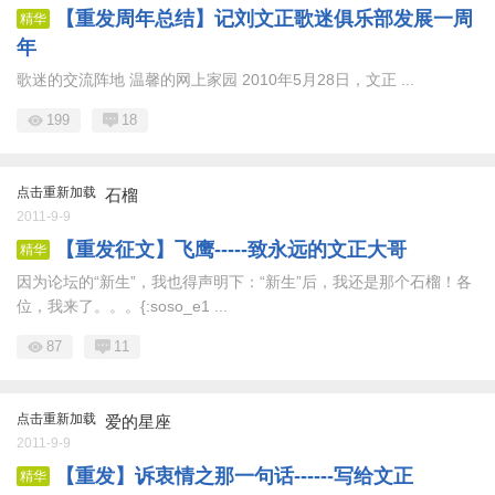
【重发周年总结】记刘文正歌迷俱乐部发展一周
精华
年
歌迷的交流阵地 温馨的网上家园 2010年5月28日，文正 ...
199
18
点击重新加载
石榴
2011-9-9
【重发征文】飞鹰-----致永远的文正大哥
精华
因为论坛的“新生”，我也得声明下：“新生”后，我还是那个石榴！各
位，我来了。。。{:soso_e1 ...
87
11
点击重新加载
爱的星座
2011-9-9
【重发】诉衷情之那一句话------写给文正
精华