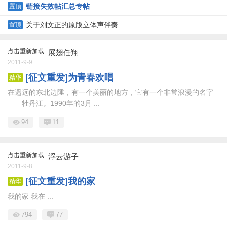
链接失效帖汇总专帖
置顶
关于刘文正的原版立体声伴奏
置顶
点击重新加载
展翅任翔
2011-9-9
[征文重发]为青春欢唱
精华
在遥远的东北边陲，有一个美丽的地方，它有一个非常浪漫的名字
——牡丹江。1990年的3月 ...
94
11
点击重新加载
浮云游子
2011-9-8
[征文重发]我的家
精华
我的家 我在 ...
794
77