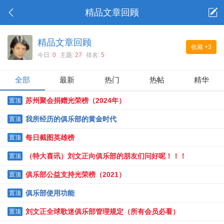
精品文章回顾
精品文章回顾
收藏
+3
今日:
0
主题:
27
排名:
5
全部
最新
热门
热帖
精华
苏州聚会捐赠光荣榜（2024年）
置顶
我所经历的俱乐部的黄金时代
置顶
每日截图英雄榜
置顶
（特大喜讯）刘文正向俱乐部的朋友们问好呢！！！
置顶
俱乐部公益支持光荣榜（2021）
置顶
俱乐部使用功能
置顶
刘文正全球歌迷俱乐部管理规定（所有会员必看）
置顶