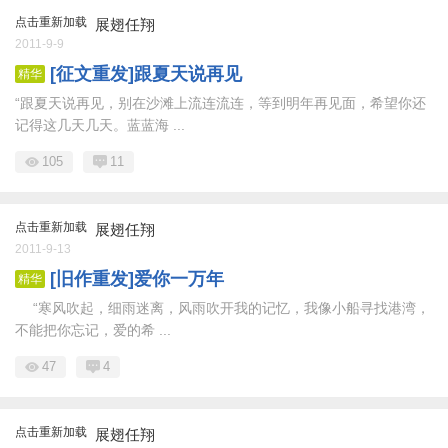
点击重新加载
展翅任翔
2011-9-9
[征文重发]跟夏天说再见
精华
“跟夏天说再见，别在沙滩上流连流连，等到明年再见面，希望你还
记得这几天几天。蓝蓝海 ...
105
11
点击重新加载
展翅任翔
2011-9-13
[旧作重发]爱你一万年
精华
“寒风吹起，细雨迷离，风雨吹开我的记忆，我像小船寻找港湾，
不能把你忘记，爱的希 ...
47
4
点击重新加载
展翅任翔