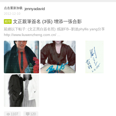
点击重新加载
jennyadavid
2012-12-10
文正親筆簽名 (3張) 增添一張合影
精华
延續以下帖子: (文正黑白簽名照) 感謝FB--劉迷phyllis yang分享
http://www.liuwenzheng.com.cn/ ...
1107
120