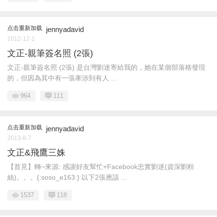
点击重新加载
jennyadavid
2012-12-1
文正-親筆簽名照 (2張)
文正-親筆簽名照 (2張) 是台灣劉迷寄給我的，她在某個部落格發現
的，但因為其中有一張牽涉到有人 ...
964
111
点击重新加载
jennyadavid
2013-8-7
文正&飛鷹三姝
【首見】轉~來源: 感謝好友幫忙+Facebook忠實劉迷(資深劉粉
絲)。。。{:soso_e163:} 以下2張應該 ...
1537
118