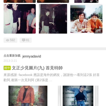
10图
592
81
点击重新加载
jennyadavid
2013-3-21
文正少見圖片(九) 首見特帥
精华
來源感謝: facebook 應該是海外的網友，謝謝他~~看到這2張 好喜
歡阿,都第一次見到阿 (第2張是 ...