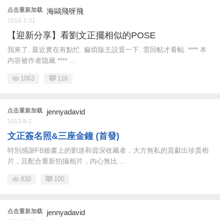
点击重新加载
海鷗飛呀飛
2010-1-31
【迎新分享】看劉文正擺相似的POSE
我來了. 最近實在有點忙. 痲煩版主設置一下. 需回帖才看帖. **** 本
内容被作者隐藏 **** ...
1063
116
点击重新加载
jennyadavid
2013-8-2
文正簽名照&三座金鐘 (首發)
特別感謝FB臉書上的劉迷和資深收藏者，大方無私的貢獻出珍貴相
片，且配合重新拍攝相片，內心無比 ...
830
100
点击重新加载
jennyadavid