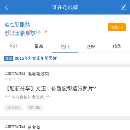
谁在眨眼睛
谁在眨眼睛
收藏
+9
今日:
0
主题:
385
排名:
16
点击重新加载
全部
最新
热门
热帖
精华
2015年刘文正年历照片
置顶
点击重新加载
海鷗飛呀飛
2010-1-20
【迎新分享】文正，你還記得這張照片?
**** 本内容被作者隐藏 ****
2198
185
点击重新加载
留文蓁