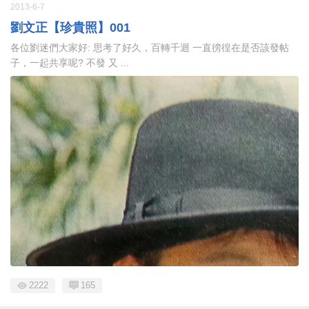
2013-6-7
劉文正【珍貴照】001
各位劉迷們大家好: 思考了好久，百轉千迴 一直徬徨在是否該發帖
子，一起共享呢? 不發 又 ...
2222
165