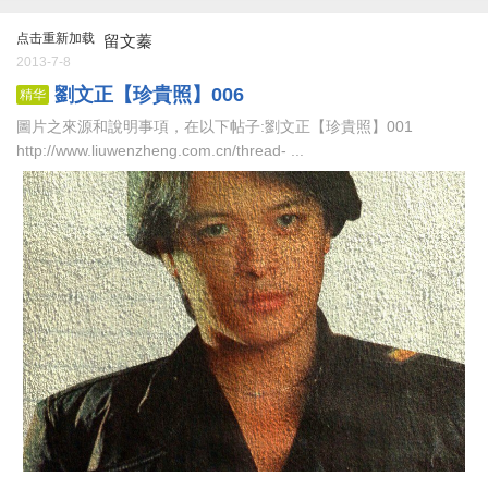
点击重新加载
留文蓁
2013-7-8
劉文正【珍貴照】006
精华
圖片之來源和說明事項，在以下帖子:劉文正【珍貴照】001
http://www.liuwenzheng.com.cn/thread- ...