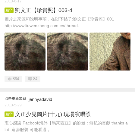
2013-6-17
劉文正【珍貴照】003-4
精华
圖片之來源和說明事項，在以下帖子:劉文正【珍貴照】001
http://www.liuwenzheng.com.cn/thread- ...
864
84
点击重新加载
jennyadavid
2013-5-29
文正少見圖片(十九) 現場演唱照
精华
衷心感謝 Facbook海外【馬來西亞】的劉迷 : 無私的貢獻 thanks a
lot. 這套服裝 可能看過， ...