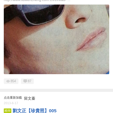
854
87
点击重新加载
留文蓁
2013-6-17
劉文正【珍貴照】005
精华