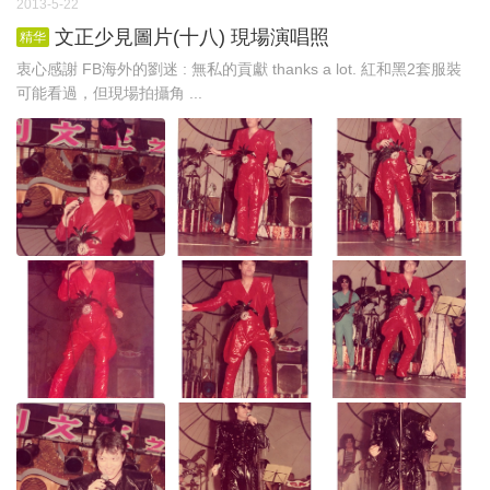
2013-5-22
文正少見圖片(十八) 現場演唱照
精华
衷心感謝 FB海外的劉迷 : 無私的貢獻 thanks a lot. 紅和黑2套服裝
可能看過，但現場拍攝角 ...