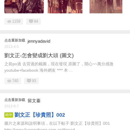
1159
94
点击重新加载
jennyadavid
2013-4-5
劉文正-怎會變成劉大頭 (圖文)
之前po過 去背過的截圖，現在發現 原圖了，開心~~萬分感激
youtube+facebook 海外網友 **** 本 ...
740
93
点击重新加载
留文蓁
2013-6-7
劉文正【珍貴照】002
精华
圖片之來源和說明事項，在以下帖子:劉文正【珍貴照】001
http://www.liuwenzheng.com.cn/thread- ...