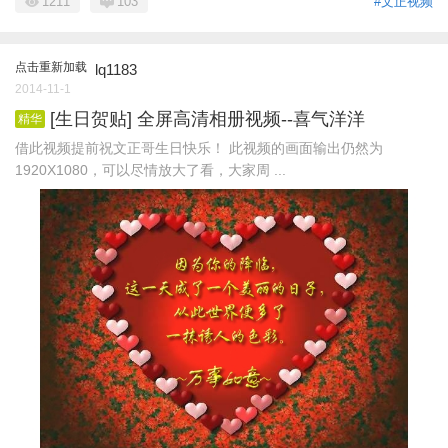
1211
103
#文正视频
点击重新加载
lq1183
2014-11-1
[生日贺贴] 全屏高清相册视频--喜气洋洋
精华
借此视频提前祝文正哥生日快乐！ 此视频的画面输出仍然为
1920X1080，可以尽情放大了看，大家周 ...