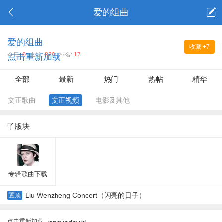
爱的组曲
爱的组曲
收藏
+7
今日:
0
主题:
829
排名:
17
点击重新加载
全部
最新
热门
热帖
精华
文正歌曲
文正视频
电影及其他
子版块
专辑歌曲下载
Liu Wenzheng Concert（闪亮的日子）
置顶
点击重新加载