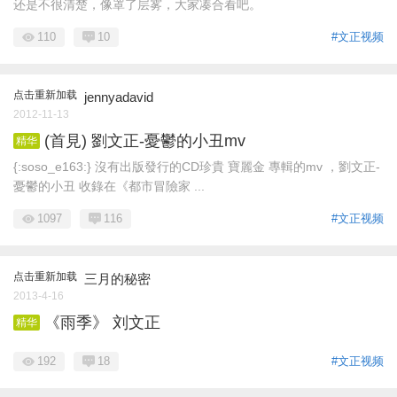
还是不很清楚，像罩了层雾，大家凑合看吧。
110
10
#文正视频
点击重新加载
jennyadavid
2012-11-13
(首見) 劉文正-憂鬱的小丑mv
精华
{:soso_e163:} 沒有出版發行的CD珍貴 寶麗金 專輯的mv ，劉文正-
憂鬱的小丑 收錄在《都市冒險家 ...
1097
116
#文正视频
点击重新加载
三月的秘密
2013-4-16
《雨季》 刘文正
精华
192
18
#文正视频