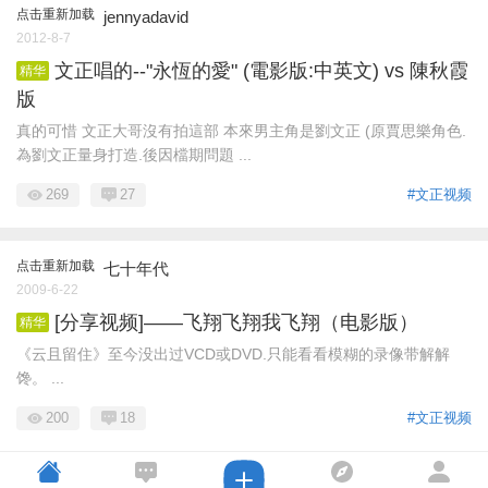
点击重新加载
jennyadavid
2012-8-7
文正唱的--"永恆的愛" (電影版:中英文) vs 陳秋霞
精华
版
真的可惜 文正大哥沒有拍這部 本來男主角是劉文正 (原賈思樂角色.
為劉文正量身打造.後因檔期問題 ...
269
27
#文正视频
点击重新加载
七十年代
2009-6-22
[分享视频]——飞翔飞翔我飞翔（电影版）
精华
《云且留住》至今没出过VCD或DVD.只能看看模糊的录像带解解
馋。 ...
200
18
#文正视频