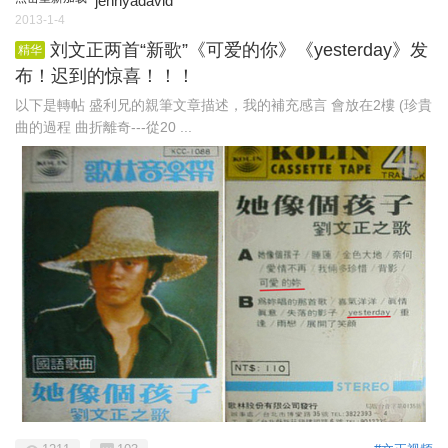
jennyadavid
2013-1-4
刘文正两首“新歌”《可爱的你》《yesterday》发
精华
布！迟到的惊喜！！！
以下是轉帖 盛利兄的親筆文章描述，我的補充感言 會放在2樓 (珍貴
曲的過程 曲折離奇---從20 ...