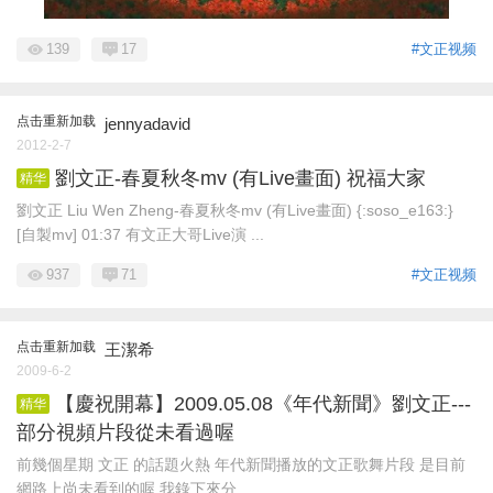
139
17
#文正视频
点击重新加载
jennyadavid
2012-2-7
劉文正-春夏秋冬mv (有Live畫面) 祝福大家
精华
劉文正 Liu Wen Zheng-春夏秋冬mv (有Live畫面) {:soso_e163:}
[自製mv] 01:37 有文正大哥Live演 ...
937
71
#文正视频
点击重新加载
王潔希
2009-6-2
【慶祝開幕】2009.05.08《年代新聞》劉文正---
精华
部分視頻片段從未看過喔
前幾個星期 文正 的話題火熱 年代新聞播放的文正歌舞片段 是目前
網路上尚未看到的喔 我錄下來分 ...