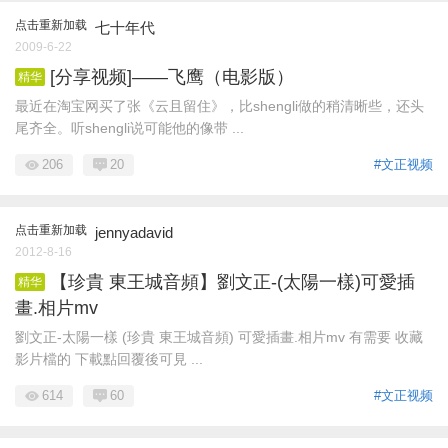
点击重新加载
七十年代
2009-6-22
[分享视频]——飞鹰（电影版）
精华
最近在淘宝网买了张《云且留住》，比shengli做的稍清晰些，还头
尾齐全。听shengli说可能他的像带 ...
206
20
#文正视频
点击重新加载
jennyadavid
2012-8-16
【珍貴 東王城音頻】劉文正-(太陽一樣)可愛插
精华
畫.相片mv
劉文正-太陽一樣 (珍貴 東王城音頻) 可愛插畫.相片mv 有需要 收藏
影片檔的 下載點回覆後可見 ...
614
60
#文正视频